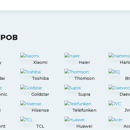
ОРОВ
y
Xiaomi
Haier
Hart
ai
Toshiba
Thomson
B
nic
Goldstar
Supra
Dae
i
Hisense
Telefunken
JV
ont
TCL
Huawei
Ac