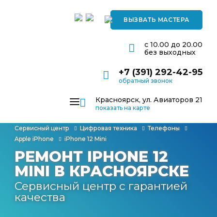
ВЫЗВАТЬ МАСТЕРА
с 10.00 до 20.00
без выходных
+7 (391) 292-42-95
обратный звонок
Красноярск, ул. Авиаторов 21
показать на карте
РЕМОНТ ЦИФРОВОЙ ТЕХНИКИ
Сервисный центр
Цифровая техника
Телефоны
Apple iPhone
iPhone 12 Mini
РЕМОНТ БЫТОВОЙ ТЕХНИКИ
РЕМОНТ IPHONE 12
КОРПОРАТИВНЫМ КЛИЕНТАМ
MINI В КРАСНОЯРСКЕ
Сервисный центр с гарантией
О КОМПАНИИ
качества
ОТЗЫВЫ