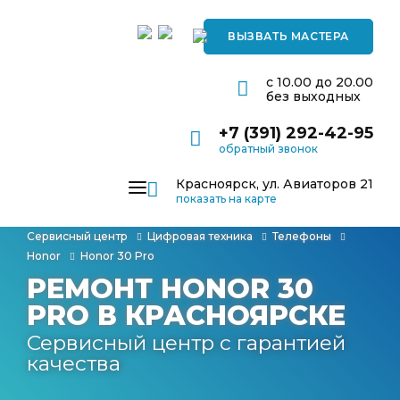
ВЫЗВАТЬ МАСТЕРА
с 10.00 до 20.00
без выходных
+7 (391) 292-42-95
обратный звонок
Красноярск, ул. Авиаторов 21
показать на карте
РЕМОНТ ЦИФРОВОЙ ТЕХНИКИ
Сервисный центр
Цифровая техника
Телефоны
Honor
Honor 30 Pro
РЕМОНТ БЫТОВОЙ ТЕХНИКИ
РЕМОНТ HONOR 30
КОРПОРАТИВНЫМ КЛИЕНТАМ
PRO В КРАСНОЯРСКЕ
Сервисный центр с гарантией
О КОМПАНИИ
качества
ОТЗЫВЫ